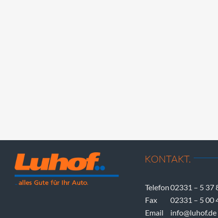
KONTAKT.
Telefon
02331 – 5 37 
Fax
02331 – 5 00 
Email
info@luhof.de