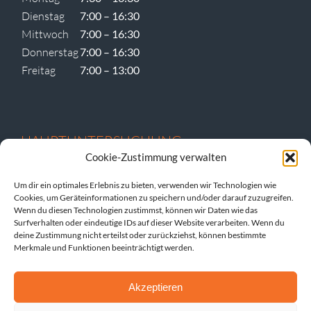
Dienstag
7:00 – 16:30
Mittwoch
7:00 – 16:30
Donnerstag
7:00 – 16:30
Freitag
7:00 – 13:00
HAUPTUNTERSUCHUNG
Cookie-Zustimmung verwalten
Um dir ein optimales Erlebnis zu bieten, verwenden wir Technologien wie
Cookies, um Geräteinformationen zu speichern und/oder darauf zuzugreifen.
Dienstag vormittags
Wenn du diesen Technologien zustimmst, können wir Daten wie das
Donnerstag vormittags
Surfverhalten oder eindeutige IDs auf dieser Website verarbeiten. Wenn du
deine Zustimmung nicht erteilst oder zurückziehst, können bestimmte
und nach Vereinbarung.
Merkmale und Funktionen beeinträchtigt werden.
Akzeptieren
SCHADEN MELDEN