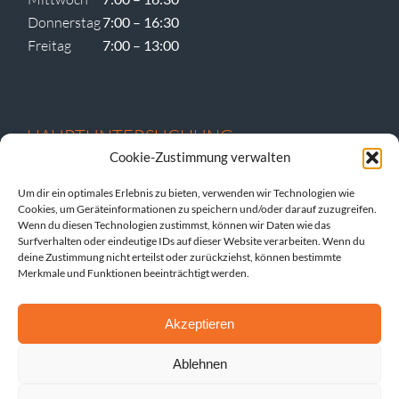
Donnerstag
7:00 – 16:30
Freitag
7:00 – 13:00
HAUPTUNTERSUCHUNG
Cookie-Zustimmung verwalten
Um dir ein optimales Erlebnis zu bieten, verwenden wir Technologien wie
Cookies, um Geräteinformationen zu speichern und/oder darauf zuzugreifen.
Dienstag vormittags
Wenn du diesen Technologien zustimmst, können wir Daten wie das
Donnerstag vormittags
Surfverhalten oder eindeutige IDs auf dieser Website verarbeiten. Wenn du
deine Zustimmung nicht erteilst oder zurückziehst, können bestimmte
und nach Vereinbarung.
Merkmale und Funktionen beeinträchtigt werden.
Akzeptieren
SCHADEN MELDEN
Ablehnen
© Copyright
2026 – Hans Luhof GmbH | All Rights Reserved |