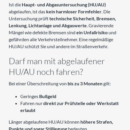
Ist die
Haupt- und Abgasuntersuchung (HU/AU)
abgelaufen, ist das
kein harmloser Formfehler
. Die
Untersuchung prüft
technische Sicherheit, Bremsen,
Lenkung, Lichtanlage und Abgaswerte
. Gravierende
Mängel wie defekte Bremsen sind
ein Unfallrisiko
und
gefährden alle Verkehrsteilnehmer. Eine regelmäßige
HU/AU schützt Sie und andere im Straßenverkehr.
Darf man mit abgelaufener
HU/AU noch fahren?
Bei einer Überschreitung von
bis zu 3 Monaten
gilt:
Geringes
Bußgeld
Fahren nur
direkt zur Prüfstelle oder Werkstatt
erlaubt
Länger abgelaufene HU/AU können
höhere Strafen,
Punkte und sogar Stilllegung
bedeuten.