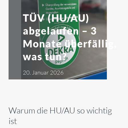
UNTERNEHMEN
TÜV (HU/AU)
KARRIERE
abgelaufen – 3
KONTAKT
Monate überfällig,
was tun?
20. Januar 2026
Warum die HU/AU so wichtig
ist