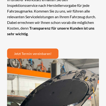
UNTERNEHMEN
Inspektionsservice nach Herstellervorgabe für jede
Fahrzeugmarke. Kommen Sie zu uns, wir führen alle
relevanten Serviceleistungen an Ihrem Fahrzeug durch.
KARRIERE
Dabei errechnen wir Ihnen schon vorab die möglichen
Kosten, denn
Transparenz für unsere Kunden ist uns
KONTAKT
sehr wichtig
.
Jetzt Termin vereinbaren!