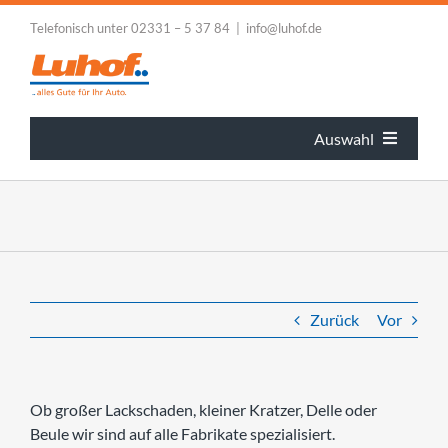
Zum
Telefonisch unter 02331 – 5 37 84 | info@luhof.de
Inhalt
springen
Auswahl
HOME
BLOG
Zurück
Vor
LEISTUNGEN
FIRMENKUNDEN
Ob großer Lackschaden, kleiner Kratzer, Delle oder
Beule wir sind auf alle Fabrikate spezialisiert.