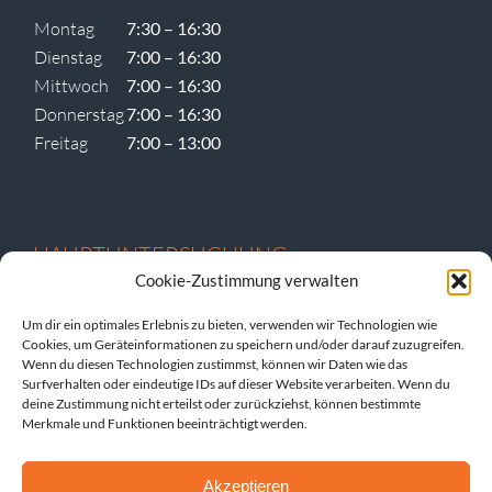
Montag
7:30 – 16:30
Dienstag
7:00 – 16:30
Mittwoch
7:00 – 16:30
Donnerstag
7:00 – 16:30
Freitag
7:00 – 13:00
HAUPTUNTERSUCHUNG
Cookie-Zustimmung verwalten
Um dir ein optimales Erlebnis zu bieten, verwenden wir Technologien wie
Cookies, um Geräteinformationen zu speichern und/oder darauf zuzugreifen.
Dienstag vormittags
Wenn du diesen Technologien zustimmst, können wir Daten wie das
Donnerstag vormittags
Surfverhalten oder eindeutige IDs auf dieser Website verarbeiten. Wenn du
deine Zustimmung nicht erteilst oder zurückziehst, können bestimmte
und nach Vereinbarung.
Merkmale und Funktionen beeinträchtigt werden.
Akzeptieren